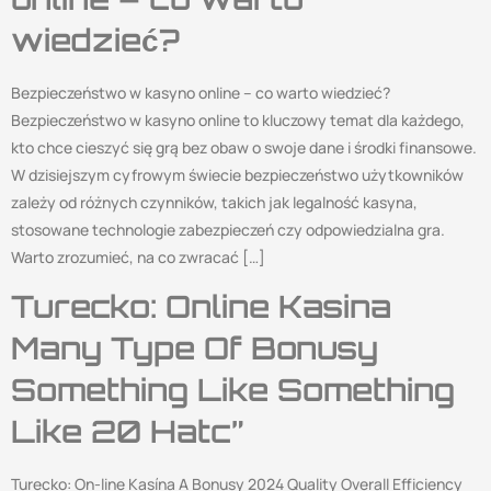
wiedzieć?
Bezpieczeństwo w kasyno online – co warto wiedzieć?
Bezpieczeństwo w kasyno online to kluczowy temat dla każdego,
kto chce cieszyć się grą bez obaw o swoje dane i środki finansowe.
W dzisiejszym cyfrowym świecie bezpieczeństwo użytkowników
zależy od różnych czynników, takich jak legalność kasyna,
stosowane technologie zabezpieczeń czy odpowiedzialna gra.
Warto zrozumieć, na co zwracać […]
Turecko: Online Kasina
Many Type Of Bonusy
Something Like Something
Like 20 Hatc”
Turecko: On-line Kasína A Bonusy 2024 Quality Overall Efficiency