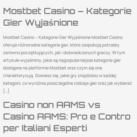
Mostbet Casino – Kategorie
Gier Wyjaśnione
Mostbet Casino – Kategorie Gier Wyjaśnione Mostbet Casino
oferuje różnorodne kategorie gier, które zaspokoją potrzeby
zarówno początkujących, jak i doświadczonych graczy. W tym
artykule wyjaśnimy, jakie są najpopularniejsze kategorie gier
dostępne na platformie Mostbet oraz czym się one
charakteryzują. Dowiesz się, jakie gry znajdziesz w każdej
kategorii, co wyróżnia poszczególne rodzaje gier oraz jak wybierać
[…]
Casino non AAMS vs
Casino AAMS: Pro e Contro
per Italiani Esperti