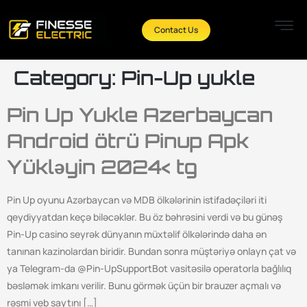
Contact Us
Category:
Pin-Up yukle
Pin Up Yukle Azerbaycan
Android ötrü Pinup Apk
Yükləyin 2024< tg
Pin Up oyunu Azərbaycan və MDB ölkələrinin istifadəçiləri iti
qeydiyyatdan keçə biləcəklər. Bu öz bəhrəsini verdi və bu günəş
Pin-Up casino seyrək dünyanın müxtəlif ölkələrində daha ən
tanınan kazinolardan biridir. Bundan sonra müştəriyə onlayn çat və
ya Telegram-da @Pin-UpSupportBot vasitəsilə operatorla bağlılıq
bəsləmək imkanı verilir. Bunu görmək üçün bir brauzer açmalı və
rəsmi veb saytını […]