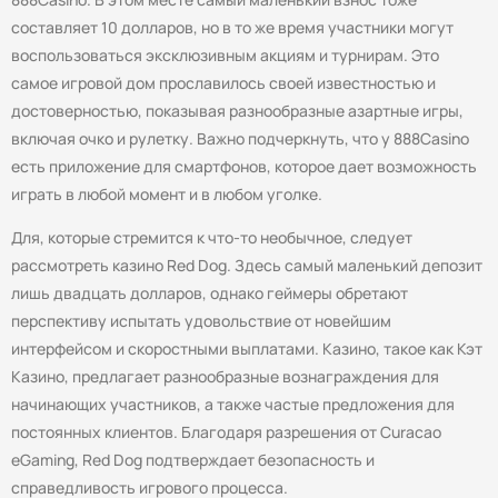
составляет 10 долларов, но в то же время участники могут
воспользоваться эксклюзивным акциям и турнирам. Это
самое игровой дом прославилось своей известностью и
достоверностью, показывая разнообразные азартные игры,
включая очко и рулетку. Важно подчеркнуть, что у 888Casino
есть приложение для смартфонов, которое дает возможность
играть в любой момент и в любом уголке.
Для, которые стремится к что-то необычное, следует
рассмотреть казино Red Dog. Здесь самый маленький депозит
лишь двадцать долларов, однако геймеры обретают
перспективу испытать удовольствие от новейшим
интерфейсом и скоростными выплатами. Казино, такое как Кэт
Казино, предлагает разнообразные вознаграждения для
начинающих участников, а также частые предложения для
постоянных клиентов. Благодаря разрешения от Curacao
eGaming, Red Dog подтверждает безопасность и
справедливость игрового процесса.