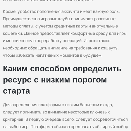
Кроме, удобство пополнения аккаунта имеет важную роль.
Преимущественно игровые клубы принимают различные
методы оплаты, с учетом кредитные карты и виртуальные
кошельки. Данное предоставляет комфортные среду для игры
и молниеносную переработку операций. Игроки также
необходимо обращать внимание на требования к кэшауту,
чтобы избежать негативных моментов в будущем.
Каким способом определить
ресурс с низким порогом
старта
Для определения платформы с низким барьером входа,
следует принимать во внимание некоторые ключевых
критериев. В первую очередь всего, следует сосредоточиться
на выбор игр. Платформа обязана предлагать обширный выбор