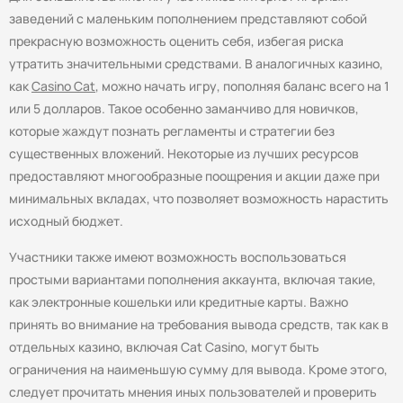
заведений с маленьким пополнением представляют собой
прекрасную возможность оценить себя, избегая риска
утратить значительными средствами. В аналогичных казино,
как
Casino Cat
, можно начать игру, пополняя баланс всего на 1
или 5 долларов. Такое особенно заманчиво для новичков,
которые жаждут познать регламенты и стратегии без
существенных вложений. Некоторые из лучших ресурсов
предоставляют многообразные поощрения и акции даже при
минимальных вкладах, что позволяет возможность нарастить
исходный бюджет.
Участники также имеют возможность воспользоваться
простыми вариантами пополнения аккаунта, включая такие,
как электронные кошельки или кредитные карты. Важно
принять во внимание на требования вывода средств, так как в
отдельных казино, включая Cat Casino, могут быть
ограничения на наименьшую сумму для вывода. Кроме этого,
следует прочитать мнения иных пользователей и проверить