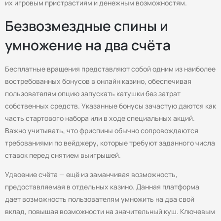
их игровым пристрастиям и денежным возможностям.
Безвозмездные спины и
умножение на два счёта
Бесплатные вращения представляют собой одним из наиболее
востребованных бонусов в онлайн казино, обеспечивая
пользователям опцию запускать катушки без затрат
собственных средств. Указанные бонусы зачастую даются как
часть стартового набора или в ходе специальных акций.
Важно учитывать, что фриспины обычно сопровождаются
требованиями по вейджеру, которые требуют заданного числа
ставок перед снятием выигрышей.
Удвоение счёта — ещё из заманчивая возможность,
предоставляемая в отдельных казино. Данная платформа
дает возможность пользователям умножить на два свой
вклад, повышая возможности на значительный куш. Ключевым