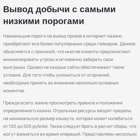
Вывод добычи с самыми
низкими порогами
Наименьшие пороги на вывод призов в интернет-казино
приобретают все более популярными среди геймеров. Данное
объясняется с причиной, что многие клиенты предпочитают
минимизировать угрозы и мгновенно забирать свои
выигрыши. Однако не каждые сайты обеспечивают такие
условия. Для того чтобы уклониться от огорчений,
необходимо принять во внимание несколько основных
моментов.
Прежде всего, важно просмотреть правила и положения
определенного казино. Отдельные ресурсы вводят пределы
на минимальную размер кэшаута, которая может колебаться
от 100 до 500 рублей. Также следует брать в расчет сборы, что
могут взиматься во время операций. Представляем несколько