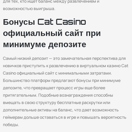
для тех, кто ищет баланс между развлечением и
возможностью выигрыша.
Бонусы Cat Casino
официальный сайт при
минимуме депозите
Самый низкий депозит — это замечательная перспектива для
новичков приступить к развлечению в виртуальном казино Cat
Casino официальный сайт с минимальными затратами.
Большинство платформ предлагают бонусы при минимуме
депозите, что превращает процесс игры еще более
притягательным. Подобные вознаграждения способны
вмещать в свою структуру бесплатные раскрутки или
дополнительные активы на баланс, что дает возможность
геймерам дольше оставаться в игре и повышать вероятность
победы.