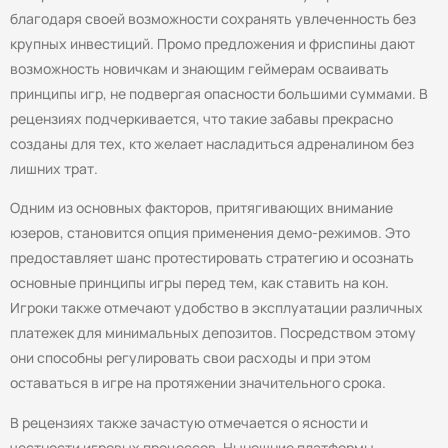
благодаря своей возможности сохранять увлеченность без
крупных инвестиций. Промо предложения и фриспины дают
возможность новичкам и знающим геймерам осваивать
принципы игр, не подвергая опасности большими суммами. В
рецензиях подчеркивается, что такие забавы прекрасно
созданы для тех, кто желает насладиться адреналином без
лишних трат.
Одним из основных факторов, притягивающих внимание
юзеров, становится опция применения демо-режимов. Это
предоставляет шанс протестировать стратегию и осознать
основные принципы игры перед тем, как ставить на кон.
Игроки также отмечают удобство в эксплуатации различных
платежек для минимальных депозитов. Посредством этому
они способны регулировать свои расходы и при этом
оставаться в игре на протяжении значительного срока.
В рецензиях также зачастую отмечается о ясности и
честности игровых процессов. Нынешние платформы