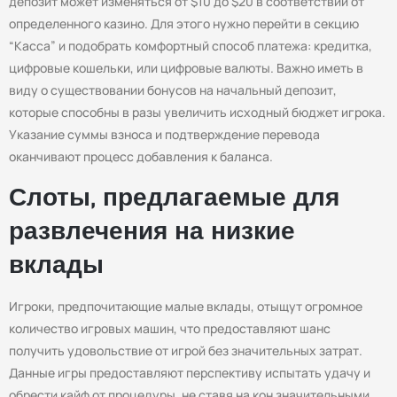
депозит может изменяться от $10 до $20 в соответствии от
определенного казино. Для этого нужно перейти в секцию
“Касса” и подобрать комфортный способ платежа: кредитка,
цифровые кошельки, или цифровые валюты. Важно иметь в
виду о существовании бонусов на начальный депозит,
которые способны в разы увеличить исходный бюджет игрока.
Указание суммы взноса и подтверждение перевода
оканчивают процесс добавления к баланса.
Слоты, предлагаемые для
развлечения на низкие
вклады
Игроки, предпочитающие малые вклады, отыщут огромное
количество игровых машин, что предоставляют шанс
получить удовольствие от игрой без значительных затрат.
Данные игры предоставляют перспективу испытать удачу и
обрести кайф от процедуры, не ставя на кон значительными