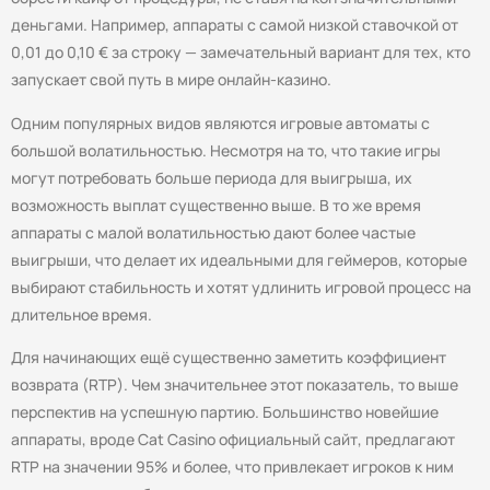
деньгами. Например, аппараты с самой низкой ставочкой от
0,01 до 0,10 € за строку — замечательный вариант для тех, кто
запускает свой путь в мире онлайн-казино.
Одним популярных видов являются игровые автоматы с
большой волатильностью. Несмотря на то, что такие игры
могут потребовать больше периода для выигрыша, их
возможность выплат существенно выше. В то же время
аппараты с малой волатильностью дают более частые
выигрыши, что делает их идеальными для геймеров, которые
выбирают стабильность и хотят удлинить игровой процесс на
длительное время.
Для начинающих ещё существенно заметить коэффициент
возврата (RTP). Чем значительнее этот показатель, то выше
перспектив на успешную партию. Большинство новейшие
аппараты, вроде Cat Casino официальный сайт, предлагают
RTP на значении 95% и более, что привлекает игроков к ним