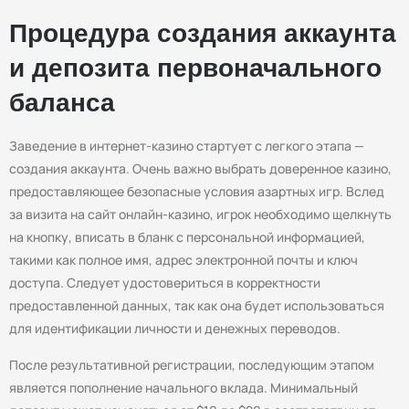
Процедура создания аккаунта
и депозита первоначального
баланса
Заведение в интернет-казино стартует с легкого этапа —
создания аккаунта. Очень важно выбрать доверенное казино,
предоставляющее безопасные условия азартных игр. Вслед
за визита на сайт онлайн-казино, игрок необходимо щелкнуть
на кнопку, вписать в бланк с персональной информацией,
такими как полное имя, адрес электронной почты и ключ
доступа. Следует удостовериться в корректности
предоставленной данных, так как она будет использоваться
для идентификации личности и денежных переводов.
После результативной регистрации, последующим этапом
является пополнение начального вклада. Минимальный