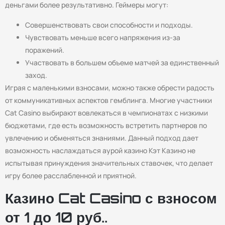
деньгами более результативно. Геймеры могут:
Совершенствовать свои способности и подходы.
Чувствовать меньше всего напряжения из-за
поражений.
Участвовать в большем объеме матчей за единственный
заход.
Играя с маленькими взносами, можно также обрести радость
от коммуникативных аспектов гемблинга. Многие участники
Cat Casino выбирают вовлекаться в чемпионатах с низкими
бюджетами, где есть возможность встретить партнеров по
увлечению и обменяться знаниями. Данный подход дает
возможность наслаждаться аурой казино Кэт Казино не
испытывая принуждения значительных ставочек, что делает
игру более расслабленной и приятной.
Казино Cat Casino с взносом
от 1 до 10 руб..