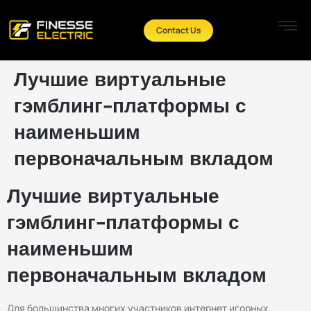
Contact Us
Лучшие виртуальные
гэмблинг-платформы с
наименьшим
первоначальным вкладом
Лучшие виртуальные
гэмблинг-платформы с
наименьшим
первоначальным вкладом
Для большинства многих участников интернет игорных