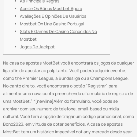
As Principais Regras
Aceite Os Bônus Mostbet Agora
Avaliações E Opiniões De Usuários
Mostbet On Line Casino Portugal
Slots E Games De Casino Conocidos No
Mostbet
Jogos De Jackpot
Na casa de apostas MostBet você encontrará os jogos de qualquer
liga afin de apostar ao palpitante. Você poderá adquirir eventos
como the Premier League, a Bundesliga ou a Champions League.
No canto direito, você encontrará o botão “Registrar” para
alimentar uma nova conta preenchendo o formulário de registro de
uma MostBet.” “[newline]Além do formulário, você pode se
archivar com seu número de telefone, email-based ou mídia
cultural. Você terá a opção de tragar um código promocional, como
Bono2023, em virtude de obter benefícios. A casa de apostas
MostBet tem um histórico impecável not any mercado desde year.