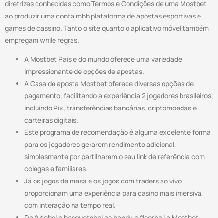
diretrizes conhecidas como Termos e Condições de uma Mostbet
ao produzir uma conta mhh plataforma de apostas esportivas e
games de cassino. Tanto o site quanto o aplicativo móvel também
empregam while regras.
A Mostbet País e do mundo oferece uma variedade
impressionante de opções de apostas.
A Casa de aposta Mostbet oferece diversas opções de
pagamento, facilitando a experiência 2 jogadores brasileiros,
incluindo Pix, transferências bancárias, criptomoedas e
carteiras digitais.
Este programa de recomendação é alguma excelente forma
para os jogadores gerarem rendimento adicional,
simplesmente por partilharem o seu link de referência com
colegas e familiares.
Já os jogos de mesa e os jogos com traders ao vivo
proporcionam uma experiência para casino mais imersiva,
com interação na tempo real.
Do futebol e basquetebol ao bandy e floorball a Mostbet