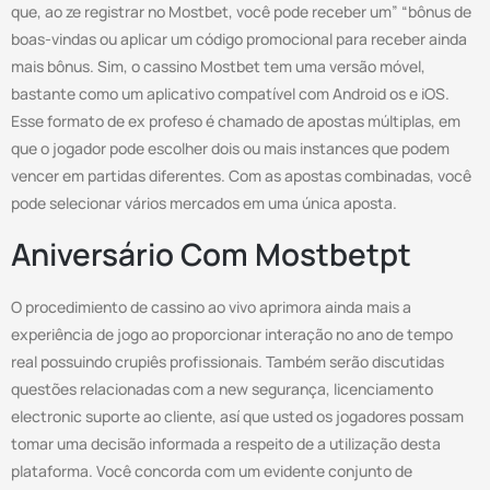
que, ao ze registrar no Mostbet, você pode receber um” “bônus de
boas-vindas ou aplicar um código promocional para receber ainda
mais bônus. Sim, o cassino Mostbet tem uma versão móvel,
bastante como um aplicativo compatível com Android os e iOS.
Esse formato de ex profeso é chamado de apostas múltiplas, em
que o jogador pode escolher dois ou mais instances que podem
vencer em partidas diferentes. Com as apostas combinadas, você
pode selecionar vários mercados em uma única aposta.
Aniversário Com Mostbetpt
O procedimiento de cassino ao vivo aprimora ainda mais a
experiência de jogo ao proporcionar interação no ano de tempo
real possuindo crupiês profissionais. Também serão discutidas
questões relacionadas com a new segurança, licenciamento
electronic suporte ao cliente, así que usted os jogadores possam
tomar uma decisão informada a respeito de a utilização desta
plataforma. Você concorda com um evidente conjunto de