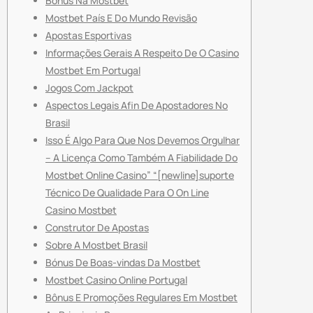
Bônus Na Mostbet
Mostbet País E Do Mundo Revisão
Apostas Esportivas
Informações Gerais A Respeito De O Casino
Mostbet Em Portugal
Jogos Com Jackpot
Aspectos Legais Afin De Apostadores No
Brasil
Isso É Algo Para Que Nos Devemos Orgulhar
– A Licença Como Também A Fiabilidade Do
Mostbet Online Casino” “[newline]suporte
Técnico De Qualidade Para O On Line
Casino Mostbet
Construtor De Apostas
Sobre A Mostbet Brasil
Bónus De Boas-vindas Da Mostbet
Mostbet Casino Online Portugal
Bônus E Promoções Regulares Em Mostbet