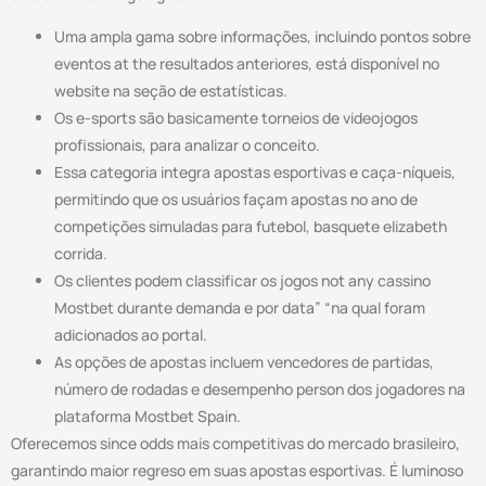
Uma ampla gama sobre informações, incluindo pontos sobre
eventos at the resultados anteriores, está disponível no
website na seção de estatísticas.
Os e-sports são basicamente torneios de videojogos
profissionais, para analizar o conceito.
Essa categoria integra apostas esportivas e caça-níqueis,
permitindo que os usuários façam apostas no ano de
competições simuladas para futebol, basquete elizabeth
corrida.
Os clientes podem classificar os jogos not any cassino
Mostbet durante demanda e por data” “na qual foram
adicionados ao portal.
As opções de apostas incluem vencedores de partidas,
número de rodadas e desempenho person dos jogadores na
plataforma Mostbet Spain.
Oferecemos since odds mais competitivas do mercado brasileiro,
garantindo maior regreso em suas apostas esportivas. É luminoso