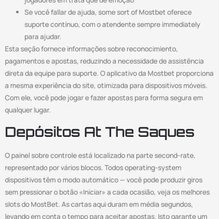
Se você fallar de ajuda, some sort of Mostbet oferece
suporte contínuo, com o atendente sempre immediately
para ajudar.
Esta seção fornece informações sobre reconocimiento,
pagamentos e apostas, reduzindo a necessidade de assistência
direta da equipe para suporte. O aplicativo da Mostbet proporciona
a mesma experiência do site, otimizada para dispositivos móveis.
Com ele, você pode jogar e fazer apostas para forma segura em
qualquer lugar.
Depósitos At The Saques
O painel sobre controle está localizado na parte second-rate,
representado por vários blocos. Todos operating-system
dispositivos têm o modo automático — você pode produzir giros
sem pressionar o botão «Iniciar» a cada ocasião, veja os melhores
slots do MostBet. As cartas aqui duram em média segundos,
levando em conta o tempo para aceitar apostas. Isto garante um