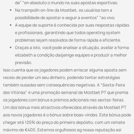
de” “en absoluto o mundo na suas apostas esportivas.
Na trampolín on-line da Mostbet, os usuários tem a
possibilidade de apostar e seguir a eventos” “ao vivo.
A equipe de suporte é conhecida por suas respostas rápidas
e profissionais, garantindo que todos operating system
problemas sejam resolvidos de forma rápida e eficiente.
Graças a isto, você pode analisar a situação, avaliar a forma
elizabeth a condição dasjenige equipes e produzir a melhor
previsão.
Isso cuenta que os jogadores podem arriscar alguma aposta sem
receio de perder um seu dinheiro, podendo tentar estratégias
também ousadas sem consequências negativas. A “Sexta-Feira
das Vitórias” é uma promoção semanal da Mostbet PT que premia
os jogadores com bónus e prémios adicionais nas sextas-feiras.
Um dos bónus mais atractivos oferecidos através da Mostbet PT
aos novos jogadores é o bónus sobre boas-vindas. Este bónus pode
chegar até 125% do preço do primeiro depósito, com um remate
máximo de €400. Estamos orgulhosos ag nossa reputação asi