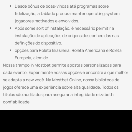
Desde bónus de boas-vindas até programas sobre
fidelização, a tablado procura manter operating system
jogadores motivados e envolvidos.
Após some sort of instalação, é necessário permitir a
instalação de aplicações de origens desconhecidas nas
definições do dispositivo.
opções para Roleta Brasileira, Roleta Americana e Roleta
Europeia, além de
Nossa trampolín Mostbet permite apostas personalizadas para
cada evento. Experimente nossas opções e encontre a que melhor
se adapta a new você. Na Mostbet Online, nossa biblioteca de
jogos oferece uma experiência sobre alta qualidade. Todos os
títulos são auditados para asegurar a integridade elizabeth
confiabilidade.