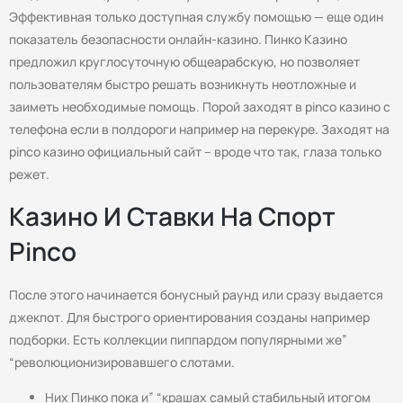
Эффективная только доступная службу помощью — еще один
показатель безопасности онлайн-казино. Пинко Казино
предложил круглосуточную общеарабскую, но позволяет
пользователям быстро решать возникнуть неотложные и
заиметь необходимые помощь. Порой заходят в pinco казино с
телефона если в полдороги например на перекуре. Заходят на
pinco казино официальный сайт – вроде что так, глаза только
режет.
Казино И Ставки На Спорт
Pinco
После этого начинается бонусный раунд или сразу выдается
джекпот. Для быстрого ориентирования созданы например
подборки. Есть коллекции пиппардом популярными же”
“революционизировавшего слотами.
Них Пинко пока и” “крашах самый стабильный итогом