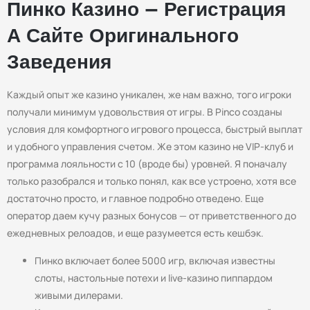
Пинко Казино – Регистрация
А Сайте Оригинального
Заведения
Каждый опыт же казино уникален, же нам важно, того игроки
получали минимум удовольствия от игры. В Pinco созданы
условия для комфортного игрового процесса, быстрый выплат
и удобного управления счетом. Же этом казино не VIP-клуб и
программа лояльности с 10 (вроде бы) уровней. Я поначалу
только разобрался и только понял, как все устроено, хотя все
достаточно просто, и главное подробно отведено. Еще
оператор даем кучу разных бонусов — от приветственного до
ежедневных релоадов, и еще разумеется есть кешбэк.
Пинко включает более 5000 игр, включая известны
слоты, настольные потехи и live-казино пиппардом
живыми дилерами.