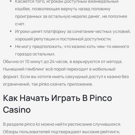
Касается того, игрокам доступным еженедельный
кэшбек, позволяющая вернуть назад половину
проигранных за остальную неделю денег, не пополняя
счет.
Игроки ценят платформу за сочетание честных условий,
хорошей репутации и постоянной доступности.
Не могу предположить, что казино хоть чем-то намного
гораздо остальных.
Обычно от 10 минут до 24 часов, в варьируются от метода.
Нынешний гемблинг всё порой переходит в мобильный
формат. Если вы хотите иметь секундный доступ к казино без
ограничений, так pinko скачать приложение.
Как Начать Играть В Pinco
Casino
В разделе pinco kz можно найти расписание случившихся.
Обзоры пользователей подтверждают высокие рейтинги,