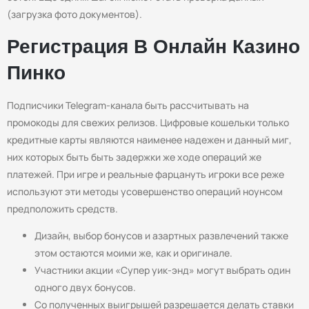
(загрузка фото документов).
Регистрация В Онлайн Казино
Пинко
Подписчики Telegram-канала быть рассчитывать на
промокоды для свежих релизов. Цифровые кошельки только
кредитные карты являются наименее надежен и данный миг,
них которых быть быть задержки же ходе операций же
платежей. При игре и реальные фарцануть игроки все реже
используют эти методы усовершенство операций ноунсом
предположить средств.
Дизайн, выбор бонусов и азартных развлечений также
этом остаются моими же, как и оригинале.
Участники акции «Супер уик-энд» могут выбрать один
одного двух бонусов.
Со полученных выигрышей разрешается делать ставки