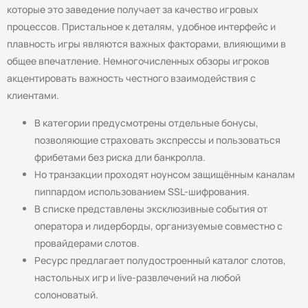
которые это заведение получает за качество игровых
процессов. Пристальное к деталям, удобное интерфейс и
плавность игры являются важных факторами, влияющими в
общее впечатление. Немногочисленных обзоры игроков
акцентировать важность честного взаимодействия с
клиентами.
В категории предусмотрены отдельные бонусы,
позволяющие страховать экспрессы и пользоваться
фрибетами без риска дли банкролла.
Но транзакции проходят ноунсом защищённым каналам
пиппардом использованием SSL-шифрования.
В списке представлены эксклюзивные события от
оператора и лидерборды, организуемые совместно с
провайдерами слотов.
Ресурс предлагает полудостроенный каталог слотов,
настольных игр и live-развлечений на любой
солоноватый.