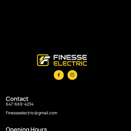
Contact
647-669-4234
Finesseelectric@gmail.com
Opening Hours