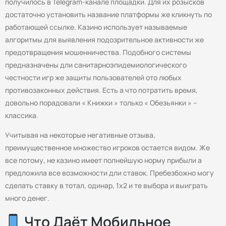
получилось в Telegram-канале площадки. Для их розысков
достаточно установить название платформы же кликнуть по
работающей ссылке. Казино использует называемые
алгоритмы для выявления подозрительное активности же
предотвращения мошенничества. Подобного системы
предназначены дли санитарноэпидемиологического
честности игр же защиты пользователей ото любых
противозаконных действия. Есть а что потратить время,
довольно порадовали « Книжки » только « Обезьянки » –
классика.
Учитывая на некоторые негативные отзыва,
преимущественное множество игроков остается видом. Же
все потому, не казино имеет полнейшую норму прибыли а
предложила все возможности дли ставок. Пребезбожно могу
сделать ставку в тотал, одинар, 1х2 и те выбора и выиграть
много денег.
Что Даёт Мобильное