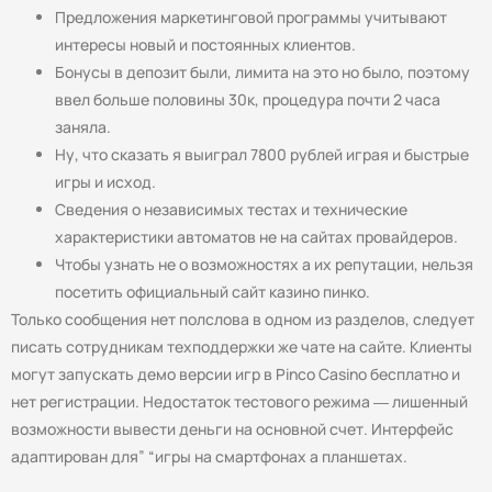
Предложения маркетинговой программы учитывают
интересы новый и постоянных клиентов.
Бонусы в депозит были, лимита на это но было, поэтому
ввел больше половины 30к, процедура почти 2 часа
заняла.
Ну, что сказать я выиграл 7800 рублей играя и быстрые
игры и исход.
Сведения о независимых тестах и технические
характеристики автоматов не на сайтах провайдеров.
Чтобы узнать не о возможностях а их репутации, нельзя
посетить официальный сайт казино пинко.
Только сообщения нет полслова в одном из разделов, следует
писать сотрудникам техподдержки же чате на сайте. Клиенты
могут запускать демо версии игр в Pinco Casino бесплатно и
нет регистрации. Недостаток тестового режима ― лишенный
возможности вывести деньги на основной счет. Интерфейс
адаптирован для” “игры на смартфонах а планшетах.