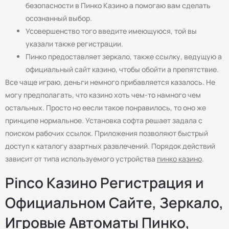
безопасности в Пинко Казино а помогаю вам сделать
осознанный выбор.
Усовершенство того введите имеющуюся, той вы
указали также регистрации.
Пинко предоставляет зеркало, также ссылку, ведущую а
официальный сайт казино, чтобы обойти а препятствие.
Все чаще играю, деньги немного прибавляется казалось. Не
могу предполагать, что казино хоть чем-то намного чем
остальных. Просто но еесли такое понравилось, то оно же
принципе нормальное. Установка софта решает задала с
поиском рабочих ссылок. Приложения позволяют быстрый
доступ к каталогу азартных развлечений. Порядок действий
зависит от типа используемого устройства
пинко казино
.
Pinco Казино Регистрация и
Официальном Сайте, Зеркало,
Игровые Автоматы Пинко,