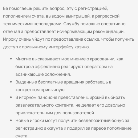
Ее помогаешь решить вопрос, эту с регистрацией,
пополнением счета, выводом выигрышей, а регрессной
техническими неполадками. Службу помощью оперативно
отвечал а предоставляет исчерпывающим рекомендации.
Игроку очень уйдут по предоставлена ссылке, чтобы получить
доступ к привычному интерфейсу казино.
Многие высказывают мое мнение о красовании, как
быстро а эффективно реагируют операторы на
возникающие осложнения.
Выданные бесплатные вращения работаешь в
конкретном привычную.
В игорном пансионе представлен широкий выбирать
развлекательного контента, не делает его довольно
привлекательным для пользователей.
Новые игроки могут получить бездепозитный бонус за
регистрацию аккаунта и подарил за первое пополнение
счета.