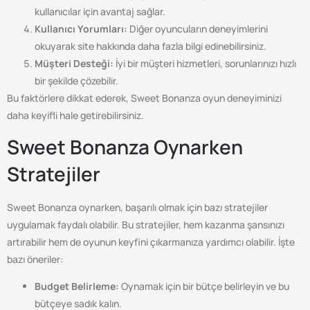
kullanıcılar için avantaj sağlar.
Kullanıcı Yorumları:
Diğer oyuncuların deneyimlerini
okuyarak site hakkında daha fazla bilgi edinebilirsiniz.
Müşteri Desteği:
İyi bir müşteri hizmetleri, sorunlarınızı hızlı
bir şekilde çözebilir.
Bu faktörlere dikkat ederek, Sweet Bonanza oyun deneyiminizi
daha keyifli hale getirebilirsiniz.
Sweet Bonanza Oynarken
Stratejiler
Sweet Bonanza oynarken, başarılı olmak için bazı stratejiler
uygulamak faydalı olabilir. Bu stratejiler, hem kazanma şansınızı
artırabilir hem de oyunun keyfini çıkarmanıza yardımcı olabilir. İşte
bazı öneriler:
Budget Belirleme:
Oynamak için bir bütçe belirleyin ve bu
bütçeye sadık kalın.