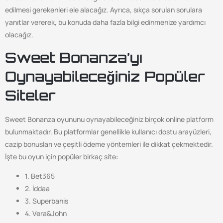
edilmesi gerekenleri ele alacağız. Ayrıca, sıkça sorulan sorulara
yanıtlar vererek, bu konuda daha fazla bilgi edinmenize yardımcı
olacağız.
Sweet Bonanza’yı
Oynayabileceğiniz Popüler
Siteler
Sweet Bonanza oyununu oynayabileceğiniz birçok online platform
bulunmaktadır. Bu platformlar genellikle kullanıcı dostu arayüzleri,
cazip bonusları ve çeşitli ödeme yöntemleri ile dikkat çekmektedir.
İşte bu oyun için popüler birkaç site:
1. Bet365
2. İddaa
3. Superbahis
4. Vera&John