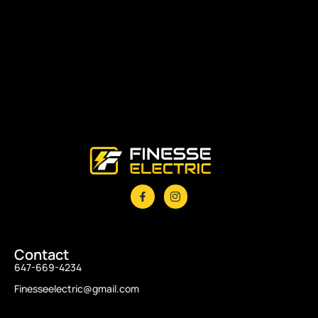
Contact
647-669-4234
Finesseelectric@gmail.com