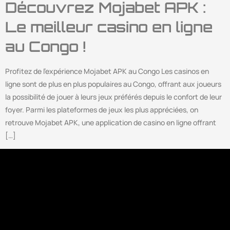
Découvrez Mojabet APK :
Le meilleur casino en ligne
au Congo !
Profitez de l’expérience Mojabet APK au Congo Les casinos en
ligne sont de plus en plus populaires au Congo, offrant aux joueurs
la possibilité de jouer à leurs jeux préférés depuis le confort de leur
foyer. Parmi les plateformes de jeux les plus appréciées, on
retrouve Mojabet APK, une application de casino en ligne offrant
[…]