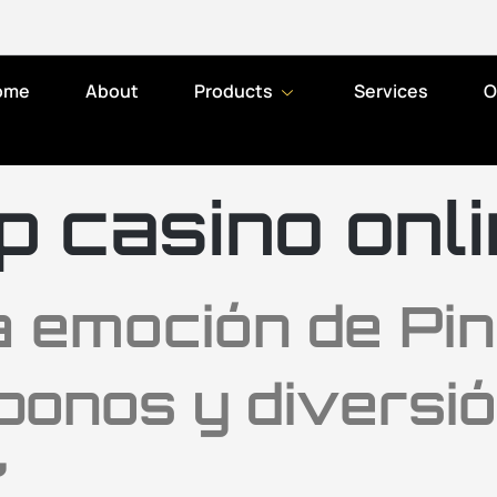
ome
About
Products
Services
O
up casino onl
a emoción de Pi
 bonos y diversi
”