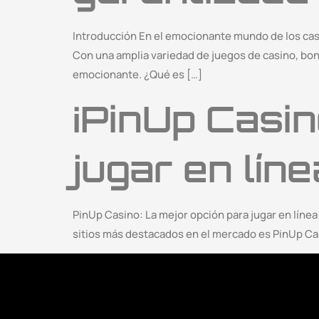
Introducción En el emocionante mundo de los casi
Con una amplia variedad de juegos de casino, bono
emocionante. ¿Qué es […]
¡PinUp Casin
jugar en líne
PinUp Casino: La mejor opción para jugar en línea 
sitios más destacados en el mercado es PinUp Cas