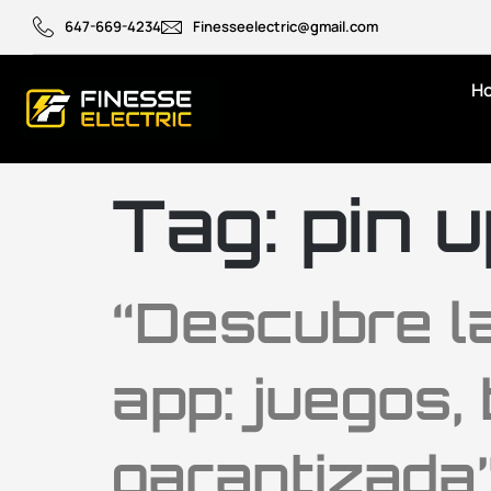
647-669-4234
Finesseelectric@gmail.com
H
Tag:
pin 
“Descubre l
app: juegos,
garantizada