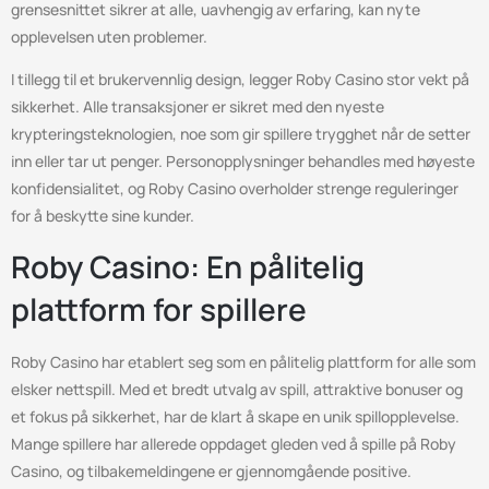
grensesnittet sikrer at alle, uavhengig av erfaring, kan nyte
opplevelsen uten problemer.
I tillegg til et brukervennlig design, legger Roby Casino stor vekt på
sikkerhet. Alle transaksjoner er sikret med den nyeste
krypteringsteknologien, noe som gir spillere trygghet når de setter
inn eller tar ut penger. Personopplysninger behandles med høyeste
konfidensialitet, og Roby Casino overholder strenge reguleringer
for å beskytte sine kunder.
Roby Casino: En pålitelig
plattform for spillere
Roby Casino har etablert seg som en pålitelig plattform for alle som
elsker nettspill. Med et bredt utvalg av spill, attraktive bonuser og
et fokus på sikkerhet, har de klart å skape en unik spillopplevelse.
Mange spillere har allerede oppdaget gleden ved å spille på Roby
Casino, og tilbakemeldingene er gjennomgående positive.