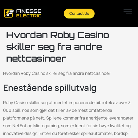
Contact Us
Hvordan Roby Casino
skiller seg fra andre
nettcasinoer
Hvordan Roby Casino skiller seg fra andre nettcasinoer
Enestående spillutvalg
Roby Casino skiller seg ut med et imponerende bibliotek av over 3
000 spill, noe som gjør det til en av de mest omfattende
plattformene på nett. Spillene kommer fra anerkjente leverandører
som NetEnt og Microgaming, som er kjent for sin høye kvalitet og
innovative design. Enten du foretrekker spilleautomater, bordspill