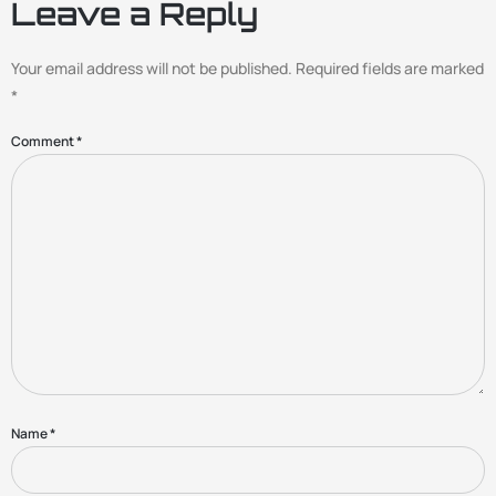
Leave a Reply
Your email address will not be published.
Required fields are marked
*
Comment
*
Name
*