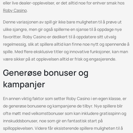
eller live dealer-opplevelser, er det alltid noe for enhver smak hos
Roby Casino
.
Denne variasjonen av spill gir ikke bare muligheten til å prøve ut
ulike sjangre, men gir også spillerne en sjanse til å oppdage nye
favoritter. Roby Casino er dedikert til å oppdatere sitt utvalg
regelmessig, slik at spillere alltid kan finne noe nytt og spennende å
spille. Med flere eksklusive titler og innovative funksjoner, kan man
være sikker på at opplevelsen alltid er frisk og engasjerende.
Generøse bonuser og
kampanjer
En annen viktig faktor som setter Roby Casino i en egen klasse, er
de generøse bonusene og kampanjene de tilbyr. Nye spillere blir
ofte møtt med velkomstbonuser som kan inkludere gratisspinn og
innskuddsbonuser, noe som gir en fantastisk start på
spillopplevelsen. Videre får eksisterende spillere muligheten til å