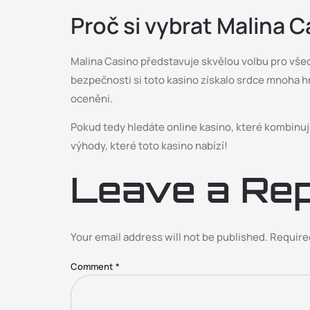
Proč si vybrat Malina 
Malina Casino představuje skvělou volbu pro všech
bezpečnosti si toto kasino získalo srdce mnoha hr
oceněni.
Pokud tedy hledáte online kasino, které kombinuje
výhody, které toto kasino nabízí!
Leave a Rep
Your email address will not be published.
Require
Comment
*