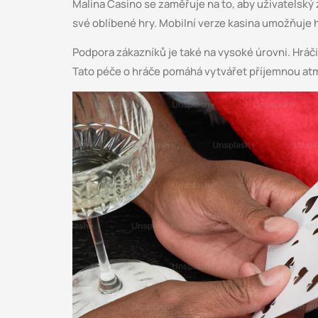
Malina Casino se zaměřuje na to, aby uživatelský 
své oblíbené hry. Mobilní verze kasina umožňuje h
Podpora zákazníků je také na vysoké úrovni. Hráči
Tato péče o hráče pomáhá vytvářet příjemnou atmos