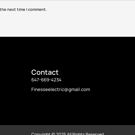
 the next time I comment.
Contact
647-669-4234
Finesseelectric@gmail.com
Copyright © 2025 All Rights Reserved