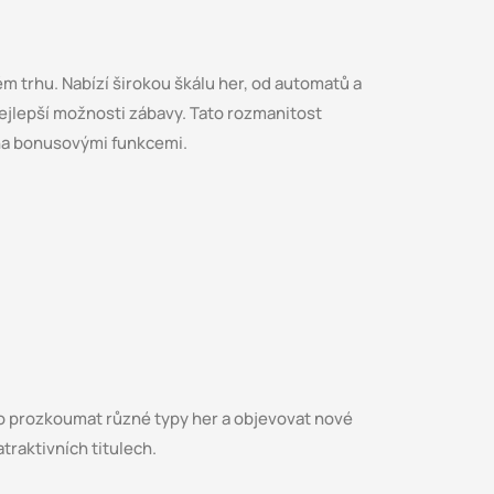
ém trhu. Nabízí širokou škálu her, od automatů a
nejlepší možnosti zábavy. Tato rozmanitost
oha bonusovými funkcemi.
no prozkoumat různé typy her a objevovat nové
traktivních titulech.