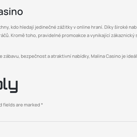
Casino
ny, kdo hledají jedinečné zážitky v online hraní. Díky široké na
áčů. Kromě toho, pravidelné promoakce a vynikající zákaznický ser
 zábavu, bezpečnost a atraktivní nabídky, Malina Casino je ideál
ly
d fields are marked
*