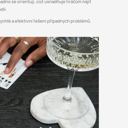
nadno se orientují, což usnadňuje hráčům najít
dlí.
rychlé a efektivní řešení případných problémů.