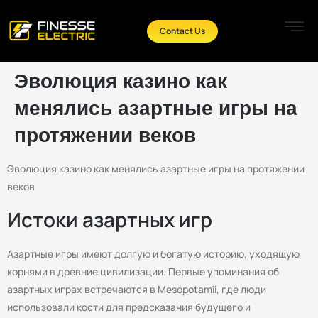
Contact Us
Эволюция казино как
менялись азартные игры на
протяжении веков
Эволюция казино как менялись азартные игры на протяжении
веков
Истоки азартных игр
Азартные игры имеют долгую и богатую историю, уходящую
корнями в древние цивилизации. Первые упоминания об
азартных играх встречаются в Mesopotamii, где люди
использовали кости для предсказания будущего и