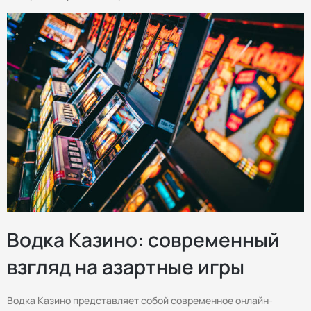
Водка Казино: современный
взгляд на азартные игры
Водка Казино представляет собой современное онлайн-