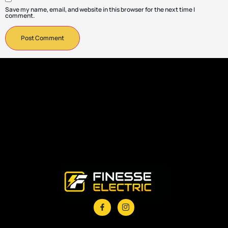
Save my name, email, and website in this browser for the next time I
comment.