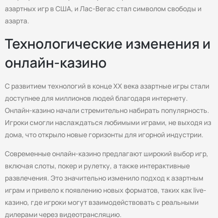
азартных игр в США, и Лас-Вегас стал символом свободы и
азарта.
Технологические изменения и
онлайн-казино
С развитием технологий в конце XX века азартные игры стали
доступнее для миллионов людей благодаря интернету.
Онлайн-казино начали стремительно набирать популярность.
Игроки смогли наслаждаться любимыми играми, не выходя из
дома, что открыло новые горизонты для игорной индустрии.
Современные онлайн-казино предлагают широкий выбор игр,
включая слоты, покер и рулетку, а также интерактивные
развлечения. Это значительно изменило подход к азартным
играм и привело к появлению новых форматов, таких как live-
казино, где игроки могут взаимодействовать с реальными
дилерами через видеотрансляцию.