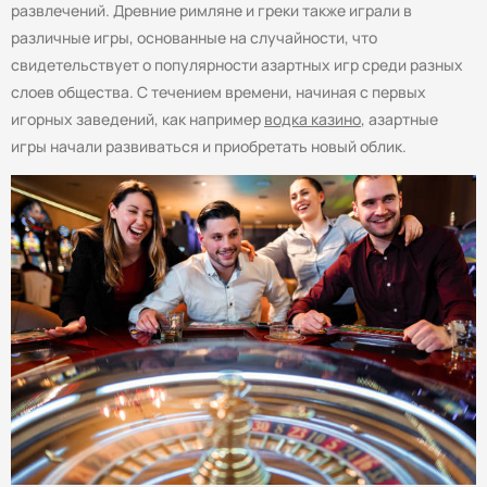
развлечений. Древние римляне и греки также играли в
различные игры, основанные на случайности, что
свидетельствует о популярности азартных игр среди разных
слоев общества. С течением времени, начиная с первых
игорных заведений, как например
водка казино
, азартные
игры начали развиваться и приобретать новый облик.