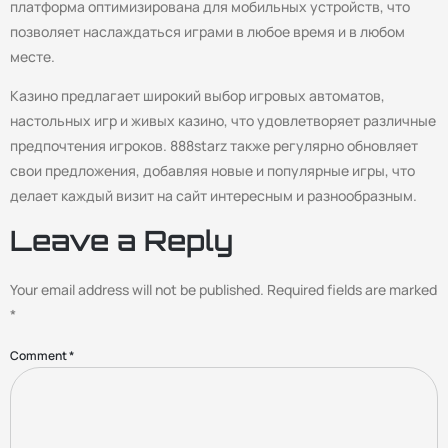
платформа оптимизирована для мобильных устройств, что
позволяет наслаждаться играми в любое время и в любом
месте.
Казино предлагает широкий выбор игровых автоматов,
настольных игр и живых казино, что удовлетворяет различные
предпочтения игроков. 888starz также регулярно обновляет
свои предложения, добавляя новые и популярные игры, что
делает каждый визит на сайт интересным и разнообразным.
Leave a Reply
Your email address will not be published.
Required fields are marked
*
Comment
*