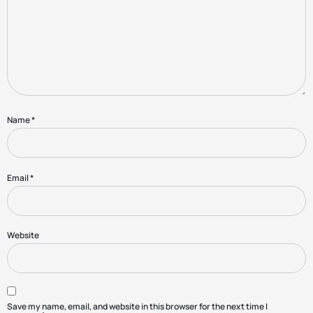
Name
*
Email
*
Website
Save my name, email, and website in this browser for the next time I