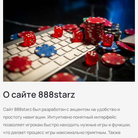
О сайте 888starz
Сайт 888starz был разработан с акцентом на удобство и
простоту навигации. Интуитивно понятный интерфейс
позволяет игрокам быстро находить нужные игры и функции,
что делает процесс игры максимально приятным. Также