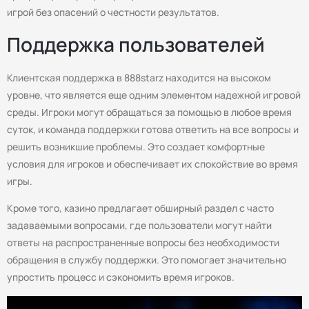
игрой без опасений о честности результатов.
Поддержка пользователей
Клиентская поддержка в 888starz находится на высоком
уровне, что является еще одним элементом надежной игровой
среды. Игроки могут обращаться за помощью в любое время
суток, и команда поддержки готова ответить на все вопросы и
решить возникшие проблемы. Это создает комфортные
условия для игроков и обеспечивает их спокойствие во время
игры.
Кроме того, казино предлагает обширный раздел с часто
задаваемыми вопросами, где пользователи могут найти
ответы на распространенные вопросы без необходимости
обращения в службу поддержки. Это помогает значительно
упростить процесс и сэкономить время игроков.