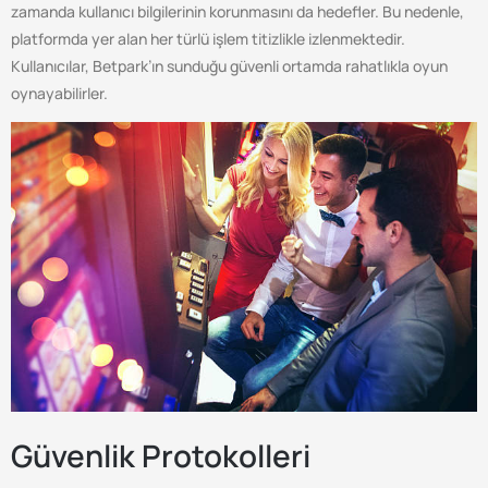
zamanda kullanıcı bilgilerinin korunmasını da hedefler. Bu nedenle,
platformda yer alan her türlü işlem titizlikle izlenmektedir.
Kullanıcılar, Betpark’ın sunduğu güvenli ortamda rahatlıkla oyun
oynayabilirler.
Güvenlik Protokolleri