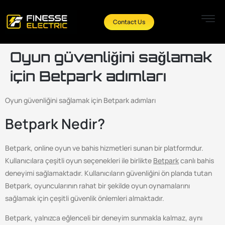
Contact Us
Oyun güvenliğini sağlamak
için Betpark adımları
Oyun güvenliğini sağlamak için Betpark adımları
Betpark Nedir?
Betpark, online oyun ve bahis hizmetleri sunan bir platformdur.
Kullanıcılara çeşitli oyun seçenekleri ile birlikte
Betpark
canlı bahis
deneyimi sağlamaktadır. Kullanıcıların güvenliğini ön planda tutan
Betpark, oyuncularının rahat bir şekilde oyun oynamalarını
sağlamak için çeşitli güvenlik önlemleri almaktadır.
Betpark, yalnızca eğlenceli bir deneyim sunmakla kalmaz, aynı