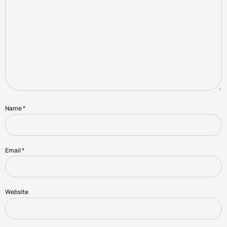
Name
*
Email
*
Website