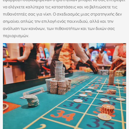
να ελέγχετε καλύτερα τις καταστάσεις και να βελτιώσετε τις
πιθανότητές σας για νίκη. Ο σχεδιασμός μιας στρατηγικής δεν
σημαίνει απλώς την επιλογή ενός παιχνιδιού, αλλά και την
ανάλυση των κανόνων, των πιθανοτήτων και των δικών σας
περιορισμών.