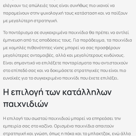
ελέγχουν τις απώλειές τους είναι συνήθως πιο ικανοί να
παραμείνουν στην ψυχολογική τους κατάσταση και να παίξουν
με μεγαλύτερη στρατηγική.
Το ποντάρισμα σε συγκεκριμένα παιχνίδια θα πρέπει να αντλεί
έμπνευση από τις αποδόσεις τους. Για παράδειγμα, τα παιχνίδια
με χαμηλές πιθανότητες νίκης μπορεί να σας προσφέρουν
μεγαλύτερες ανταμοιβές, αλλά και μεγαλύτερους κινδύνους.
Είναι σημαντικό να επιλέξετε πονταρίσματα που αντιστοιχούν
στο επίπεδό σας και να δοκιμάσετε στρατηγικές που είναι πιο
ευνοϊκές για το συγκεκριμένο παιχνίδι που έχετε επιλέξει.
Η επιλογή των κατάλληλων
παιχνιδιών
Η επιλογή του σωστού παιχνιδιού μπορεί να επηρεάσει την
εμπειρία σας στο καζίνο. Ορισμένα παιχνίδια απαιτούν
στρατηγική και γνώση, όπως η πόκα και το μπλακτζακ, ενώ άλλα