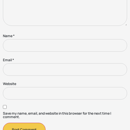
Name
*
Email
*
Website
Save my name, email, and website in this browser for the next time I
comment.