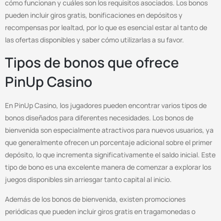
cómo funcionan y cuáles son los requisitos asociados. Los bonos
pueden incluir giros gratis, bonificaciones en depósitos y
recompensas por lealtad, por lo que es esencial estar al tanto de
las ofertas disponibles y saber cómo utilizarlas a su favor.
Tipos de bonos que ofrece
PinUp Casino
En PinUp Casino, los jugadores pueden encontrar varios tipos de
bonos diseñados para diferentes necesidades. Los bonos de
bienvenida son especialmente atractivos para nuevos usuarios, ya
que generalmente ofrecen un porcentaje adicional sobre el primer
depósito, lo que incrementa significativamente el saldo inicial. Este
tipo de bono es una excelente manera de comenzar a explorar los
juegos disponibles sin arriesgar tanto capital al inicio.
Además de los bonos de bienvenida, existen promociones
periódicas que pueden incluir giros gratis en tragamonedas o