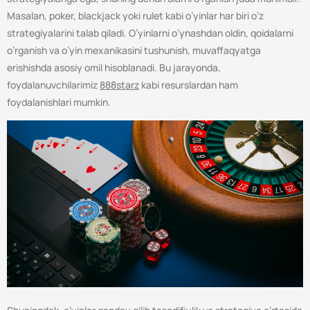
Masalan, poker, blackjack yoki rulet kabi o’yinlar har biri o’z
strategiyalarini talab qiladi. O’yinlarni o’ynashdan oldin, qoidalarni
o’rganish va o’yin mexanikasini tushunish, muvaffaqyatga
erishishda asosiy omil hisoblanadi. Bu jarayonda,
foydalanuvchilarimiz
888starz
kabi resurslardan ham
foydalanishlari mumkin.