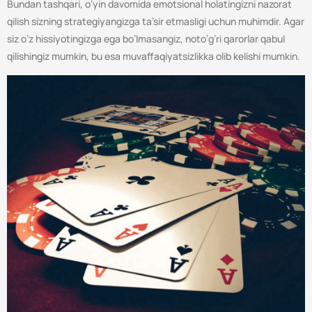
Bundan tashqari, o’yin davomida emotsional holatingizni nazorat
qilish sizning strategiyangizga ta’sir etmasligi uchun muhimdir. Agar
siz o’z hissiyotingizga ega bo’lmasangiz, noto’g’ri qarorlar qabul
qilishingiz mumkin, bu esa muvaffaqiyatsizlikka olib kelishi mumkin.