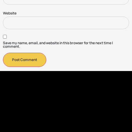
Website
Save my name, email, and website in this browser for the next time I
comment.