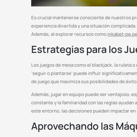
Es crucial mantenerse consciente de nuestros pro
experiencia divertida y una situación complicada. 
Además, al explorar recursos como
inkabet-pe.p
Estrategias para los J
Los juegos de mesa como el blackjack, la ruleta o 
‘seguir o plantarse’ puede influir significativam
de juego que maximiza sus posibilidades de éxito
Además, jugar en equipo puede ser ventajoso, esp
constante y la familiaridad con las reglas ayudan 
este entorno, las decisiones pueden impactar en e
Aprovechando las Máq