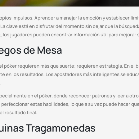
pios impulsos. Aprender a manejar la emoción y establecer límit
La clave está en disfrutar del momento sin dejar que la búsqueda 
e
, los jugadores pueden encontrar información útil para mejora
uegos de Mesa
el póker requieren más que suerte; requieren estrategia. En el bl
ente en los resultados. Los apostadores más inteligentes se educ
.
ecialmente en el póker, donde reconocer patrones y leer a otros
a perfeccionar estas habilidades, lo que a su vez puede hacer qu
l resultado final.
uinas Tragamonedas