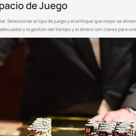
spacio de Juego
rutar. Seleccionar el tipo de juego y el enfoque que mejor se alin
decuadas y la gestión del tiempo y el dinero son claves para una