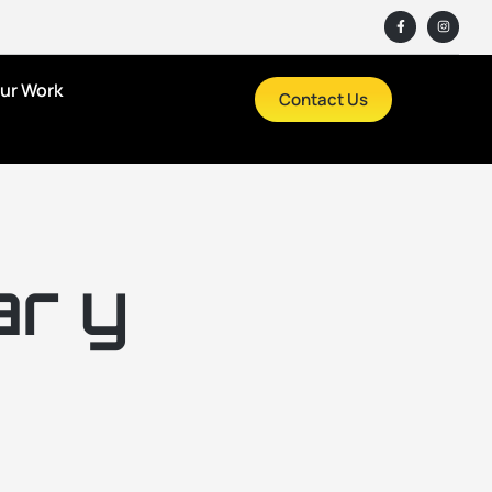
ur Work
Contact Us
ar y