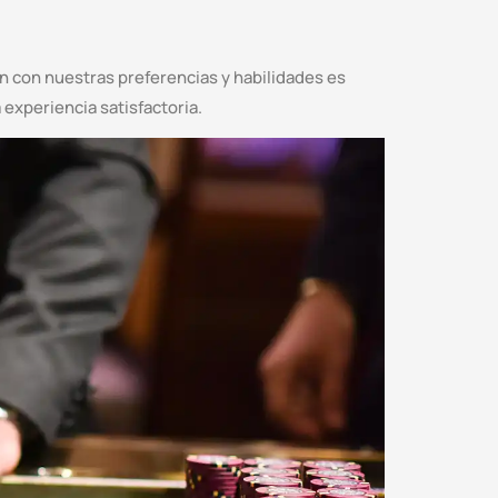
een con nuestras preferencias y habilidades es
 experiencia satisfactoria.