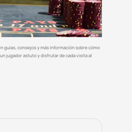
en guías, consejos y más información sobre cómo
 jugador astuto y disfrutar de cada visita al