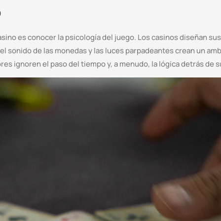
o
sino es conocer la psicología del juego. Los casinos diseñan sus
, el sonido de las monedas y las luces parpadeantes crean un am
es ignoren el paso del tiempo y, a menudo, la lógica detrás de s