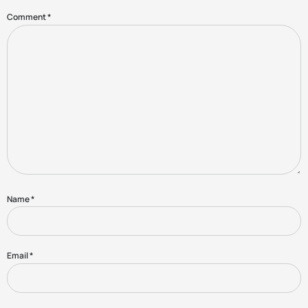
Comment
*
Name
*
Email
*