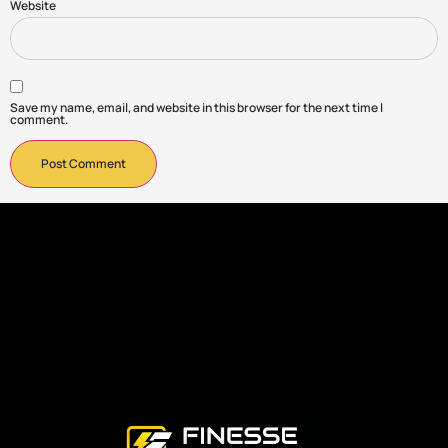
Website
Save my name, email, and website in this browser for the next time I
comment.