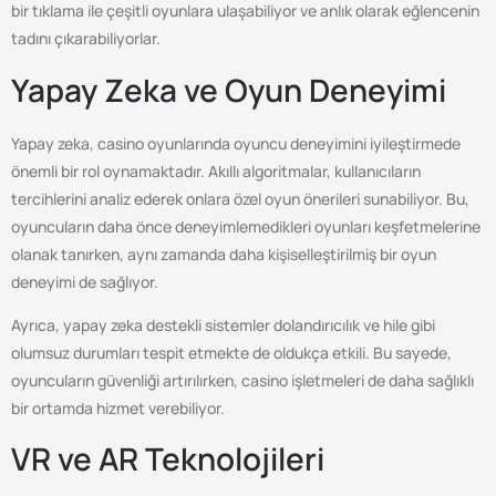
bir tıklama ile çeşitli oyunlara ulaşabiliyor ve anlık olarak eğlencenin
tadını çıkarabiliyorlar.
Yapay Zeka ve Oyun Deneyimi
Yapay zeka, casino oyunlarında oyuncu deneyimini iyileştirmede
önemli bir rol oynamaktadır. Akıllı algoritmalar, kullanıcıların
tercihlerini analiz ederek onlara özel oyun önerileri sunabiliyor. Bu,
oyuncuların daha önce deneyimlemedikleri oyunları keşfetmelerine
olanak tanırken, aynı zamanda daha kişiselleştirilmiş bir oyun
deneyimi de sağlıyor.
Ayrıca, yapay zeka destekli sistemler dolandırıcılık ve hile gibi
olumsuz durumları tespit etmekte de oldukça etkili. Bu sayede,
oyuncuların güvenliği artırılırken, casino işletmeleri de daha sağlıklı
bir ortamda hizmet verebiliyor.
VR ve AR Teknolojileri