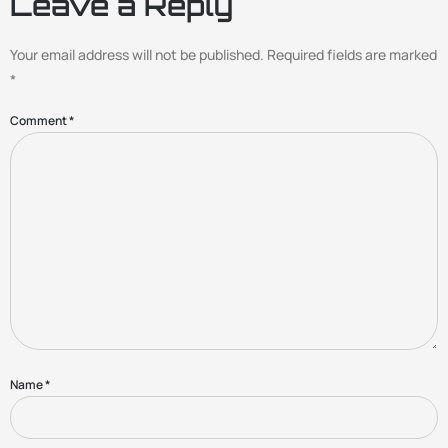
Leave a Reply
Your email address will not be published.
Required fields are marked
*
Comment
*
Name
*