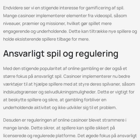
Endvidere ser vi en stigende interesse for gamificering af spil.
Mange casinoer implementerer elementer fra videospil, såsom
niveauer, præmier og missioner, hvilket gør spillet mere
engagerende og underholdende. Dette kan tiltrække nye spillere og
holde eksisterende spillere tilbage for mere.
Ansvarligt spil og regulering
Med den stigende popularitet af online gambling er der også et
større fokus på ansvarligt spil. Casinoer implementerer nu bedre
værktøjer til at hjælpe spillere med at styre deres spilvaner, såsom
indskudsgrænser og selvudlukningsmuligheder. Dette er vigtigt for
at beskytte spillere og sikre, at gambling forbliver en
underholdende aktivitet og ikke udvikler sig til et problem.
Desuden er reguleringen af online casinoer blevet strammere i
mange lande. Dette sikrer, at spillere kan spille sikkert på
licenserede og regulerede platforme. Det øgede fokus på ansvarligt