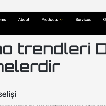
ome
About
Products
Services
O
no trendleri 
nelerdir
elişi