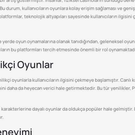
 bir artış göstermiştir. İnsanlar, fiziksel casinoların sunduğu 
Bu durum, kullanıcıların oyunlara kolay erişim sağlaması ve gen
platformlar, teknolojik altyapıları sayesinde kullanıcıların ilgisini
 ve yerde oyun oynamalarına olanak tanıdığından, geleneksel oyun
ıların bu platformları tercih etmesinde önemli bir rol oynamaktadı
likçi Oyunlar
enilikçi oyunlarla kullanıcıların ilgisini çekmeye başlamıştır. Canlı
mini daha da heyecan verici hale getirmektedir. Bu tür yenilikler, P
 karakterlerine dayalı oyunlar da oldukça popüler hale gelmiştir. 
r.
Deneyimi