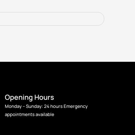
Opening Hours
Monday – Sunday: 24 hours Emergency
appointments available