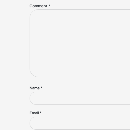
Comment
*
Name
*
Email
*