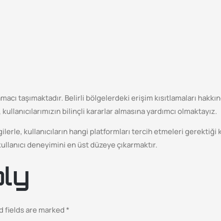
macı taşımaktadır. Belirli bölgelerdeki erişim kısıtlamaları hakkında
llanıcılarımızın bilinçli kararlar almasına yardımcı olmaktayız.
lerle, kullanıcıların hangi platformları tercih etmeleri gerektiğ
 kullanıcı deneyimini en üst düzeye çıkarmaktır.
ly
d fields are marked
*