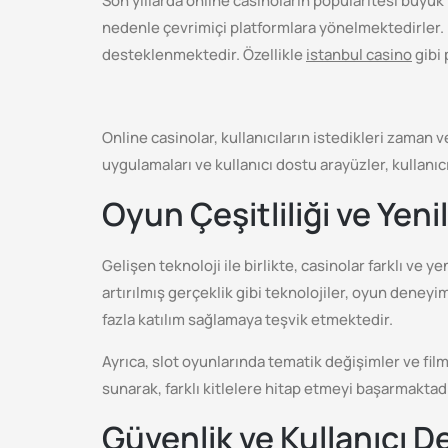
Son yıllarda online casinoların popülaritesi büyük
nedenle çevrimiçi platformlara yönelmektedirler. 
desteklenmektedir. Özellikle
istanbul casino
gibi 
Online casinolar, kullanıcıların istedikleri zaman
uygulamaları ve kullanıcı dostu arayüzler, kullanıc
Oyun Çeşitliliği ve Yeni
Gelişen teknoloji ile birlikte, casinolar farklı ve y
artırılmış gerçeklik gibi teknolojiler, oyun deneyi
fazla katılım sağlamaya teşvik etmektedir.
Ayrıca, slot oyunlarında tematik değişimler ve film
sunarak, farklı kitlelere hitap etmeyi başarmaktadı
Güvenlik ve Kullanıcı 