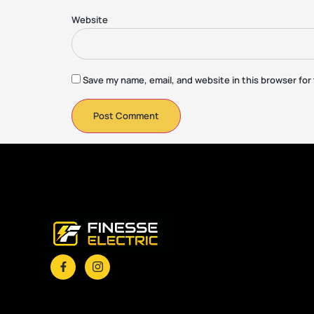
Website
Save my name, email, and website in this browser for