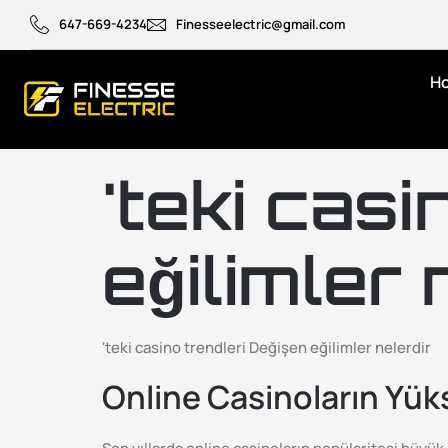
647-669-4234
Finesseelectric@gmail.com
H
'teki casi
eğilimler 
'teki casino trendleri Değişen eğilimler nelerdir
Online Casinoların Yüks