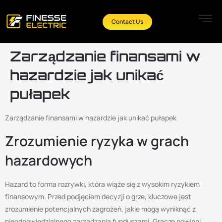
Contact Us
Zarządzanie finansami w
hazardzie jak unikać
pułapek
Zarządzanie finansami w hazardzie jak unikać pułapek
Zrozumienie ryzyka w grach
hazardowych
Hazard to forma rozrywki, która wiąże się z wysokim ryzykiem
finansowym. Przed podjęciem decyzji o grze, kluczowe jest
zrozumienie potencjalnych zagrożeń, jakie mogą wyniknąć z
nieodpowiedzialnego zarządzania funduszami. Gracze powinni